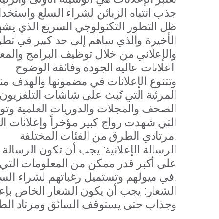
جذب انتباه الزبائن لشراء السلع واستخ
ظل التطور التكنولوجي السريع الذي يشهد
الأخيرة والذي ساهم إلى حد كبير في تط
والإعلاني من خلال توظيف البرامج والمعد
اعلانات عالية الجودة وفائقة الوضوح
وتتنوع الإعلانات في مضمونها والهدف منه
المرئية التي تُبث على شاشات التلفزيون 
الصحف والمجلات والدوريات العلمية وتوج
التي شهدت رواج كبير مؤخراً وإعلانات 
مرتادي الطرق من الفئات المختلفة.
الرسالة الإعلانية
: يجب أن تكون الرسالة ا
على أكبر قدر ممكن من المعلومات التي 
في ميولهم وتستميل رغباتهم لشراء السلعة أو طلب الخدمة.
الشعار
: يجب أن يكون الشعار الخاص بإع
وجذاب حتى يستوقف السائق ومرتاد الطري
.