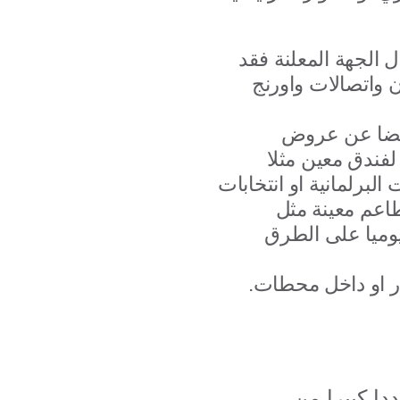
 الجهة المعلنة فقد
ن واتصالات واورنج
 أيضا عن عروض
البرلمانية او انتخابات
اعم معينة مثل
يوميا على الطرق
.او اعلانات المترو والمحطات داخل القطار او داخل محطات
_بيسكي للدعاية والاعلان بأنها تمتلك عددا كبيرا من