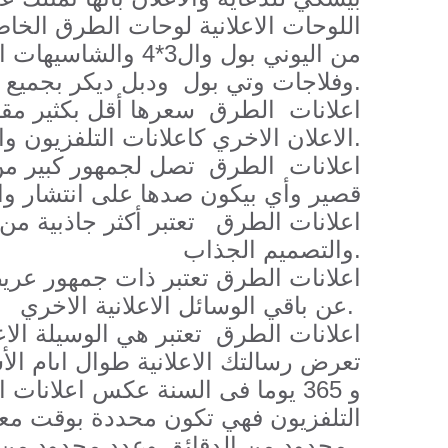
اللوحات الاعلانية لوحات الطرق الخا
من اليوني بول وال3*4 وا
وفلاجات وتي بول ودبل ديكر بجميع الأحجام والمساحات.
الاعلان الاخري كاعلانات التلفزيون واعلانات الراديو.
قصير وأي بيكون صدها على انتشار و
والتصميم الجذاب.
عن باقي الوسائل الاعلانية الاخري.
و 365 يوما فى السنة عكس اعلانات ا
التلفزيون فهي تكون محددة بوقت معي
محدود من الدقائق وعدد محدود من التكرار.