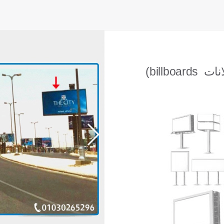
(billboards الإعلانات الخارجية و إعلانات الطرق (إعلانات