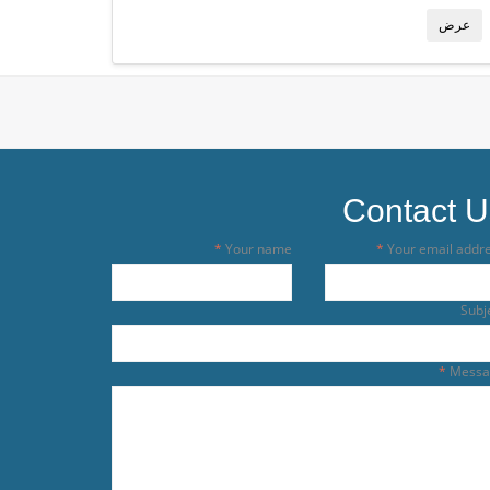
عرض
Contact U
Your name
Your email addr
Subj
Messa