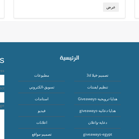
عرض
الرئيسية
s
ess
تصميم-فيلا 3d
مطبوعات
تنظيم ايفنتات
تسويق-الكتروني
ect
هدايا-ترويجية-Giveaways
استاندات
ge
هدايا-دعائية-giveaways
فيديو
دعاية-واعلان
اعلانات
giveaways-egypt
تصميم-مواقع