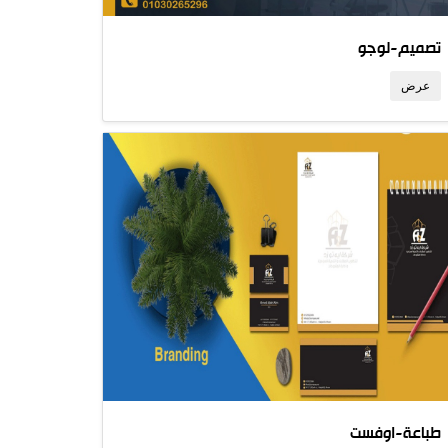
تصميم-لوجو
عرض
طباعة-اوفست