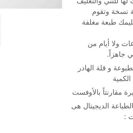
ها للثني والتغليف
 نسخة وتقوم
ليمك طبعة مغلفة
ات ولا أيام من
 جاهزاً.
طبوعة و قلة الهادر
الكمية
ة مقارنتاً بالأوفست
لطباعة الديجيتال هى
 :