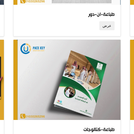
طباعة-ان-دور
عرض
طباعة-كتالوجات