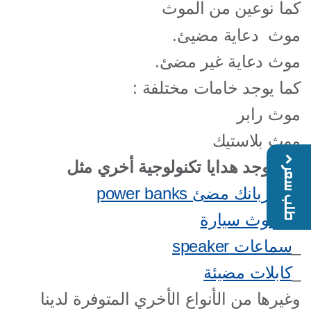
كما نوعين من الموث
موث دعاية مضيئ.
موث دعاية غير مضئ.
كما يوجد خامات مختلفة :
موث رابر
موث بلاستيك
كما يوجد هدايا تكنولوجية أخري مثل
طلب سعر
_
باوربانك مضئ
power banks
_
بلوتوث سيارة
_
سماعات
speaker
_
كابلات مضيئة
وغيرها من الأنواع الأخري المتوفرة لدينا