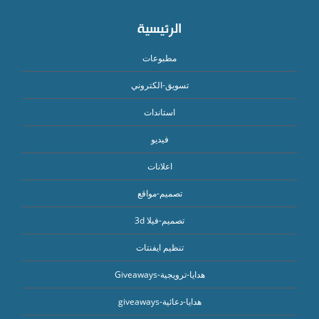
الرئيسية
مطبوعات
تسويق-الكتروني
استاندات
فيديو
اعلانات
تصميم-مواقع
تصميم-فيلا 3d
تنظيم ايفنتات
هدايا-ترويجية-Giveaways
هدايا-دعائية-giveaways