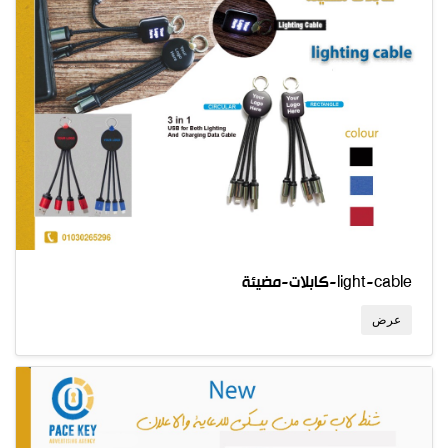
كابلات-مضيئة-light-cable
عرض