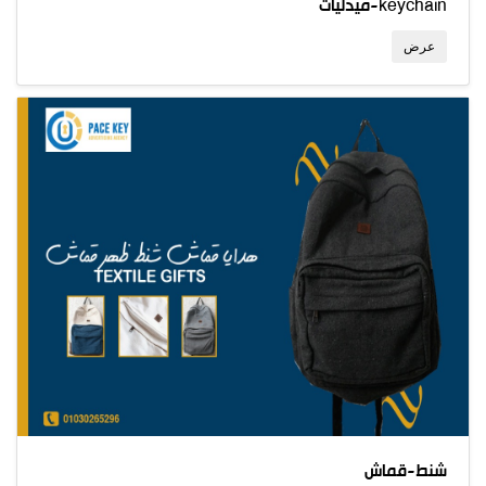
ميدليات-keychain
عرض
شنط-قماش