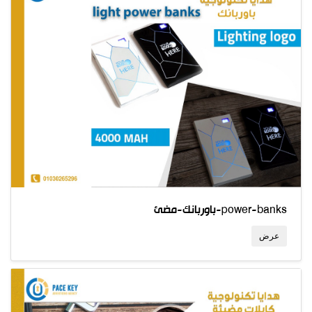
باوربانك-مضئ-power-banks
عرض