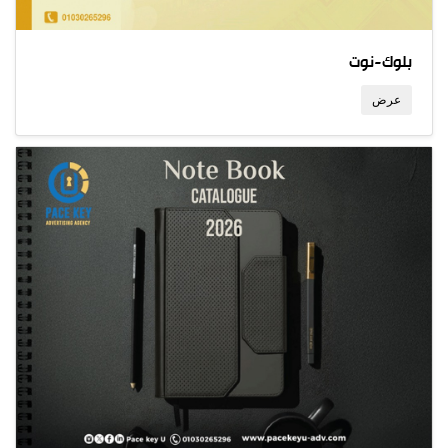
بلوك-نوت
عرض